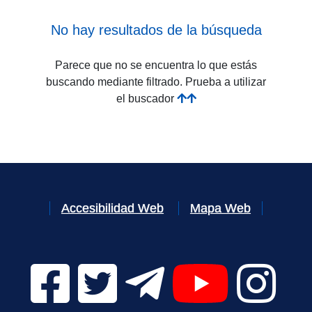
No hay resultados de la búsqueda
Parece que no se encuentra lo que estás
buscando mediante filtrado. Prueba a utilizar
el buscador
Accesibilidad Web
Mapa Web
Facebook Digital UVa (se abrirá en una nueva v
Twitter Digital UVa (se abrirá en una n
Telegram Digital UVa (se abr
YouTube Digital 
Instagr