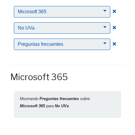
Clic para
Microsoft 365
Clic para
No UVa
Clic para
Preguntas frecuentes
Microsoft 365
Mostrando
Preguntas frecuentes
sobre
Microsoft 365
para
No UVa