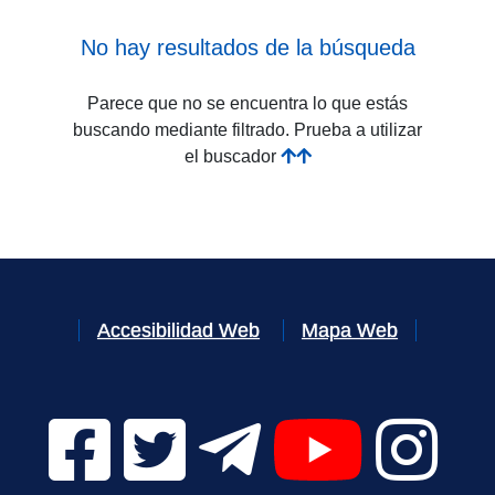
No hay resultados de la búsqueda
Parece que no se encuentra lo que estás
buscando mediante filtrado. Prueba a utilizar
el buscador
Accesibilidad Web
Mapa Web
Facebook Digital UVa (se abrirá en una nueva v
Twitter Digital UVa (se abrirá en una n
Telegram Digital UVa (se abr
YouTube Digital 
Instagr