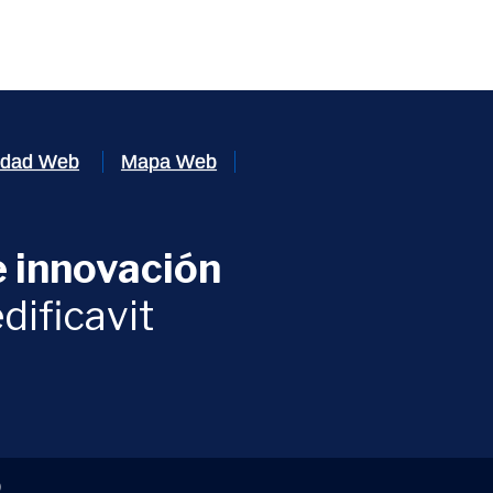
lidad Web
Mapa Web
 innovación
ventana)
dificavit
)