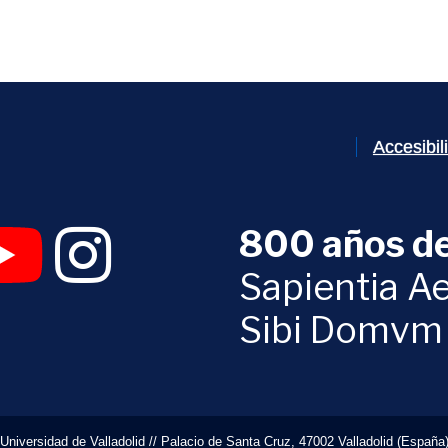
Accesibi
800 años de
 abrirá en una nueva ventana)
UVa (se abrirá en una nueva ventana)
am Digital UVa (se abrirá en una nueva ventana)
YouTube Digital UVa (se abrirá en una nueva ventana)
Instagram Digital UVa (se abrirá en una nueva 
Sapientia Ae
Sibi Domvm
Universidad de Valladolid // Palacio de Santa Cruz, 47002 Valladolid (España