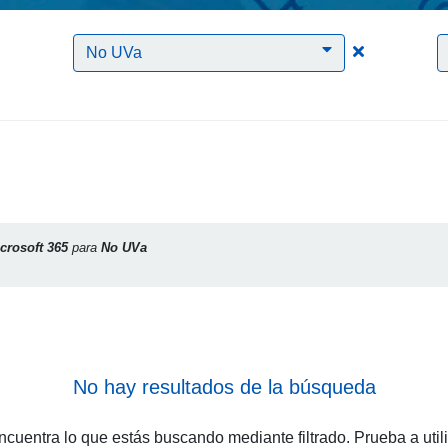
Clic para borrar el filtro Microsoft 365
Clic para bo
No UVa
crosoft 365
para
No UVa
No hay resultados de la búsqueda
cuentra lo que estás buscando mediante filtrado. Prueba a util