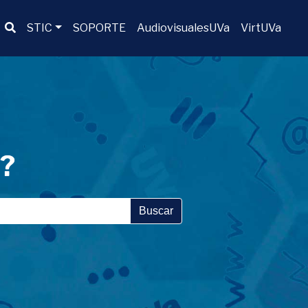
Buscador
STIC
SOPORTE
AudiovisualesUVa
VirtUVa
a?
Buscar