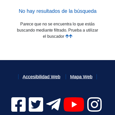
No hay resultados de la búsqueda
Parece que no se encuentra lo que estás
buscando mediante filtrado. Prueba a utilizar
el buscador
Accesibilidad Web
Mapa Web
Facebook Digital UVa (se abrirá en una nueva v
Twitter Digital UVa (se abrirá en una n
Telegram Digital UVa (se abr
YouTube Digital 
Instagr