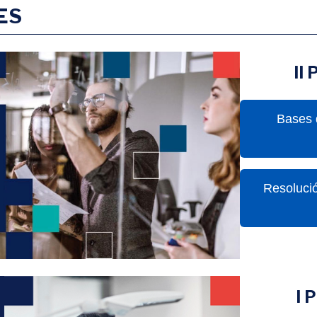
ES
II
Bases d
Resolució
I 