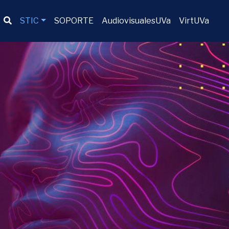
Buscador
STIC
SOPORTE
AudiovisualesUVa
VirtUVa