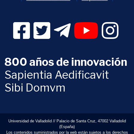
Facebook Digital UVa (se abrirá en una nueva v
Twitter Digital UVa (se abrirá en una n
Telegram Digital UVa (se abr
YouTube Digital 
Instagr
800 años de innovación
Sapientia Aedificavit
Sibi Domvm
Universidad de Valladolid // Palacio de Santa Cruz, 47002 Valladolid
(España)
Los contenidos suministrados por la web están sujetos a los derechos