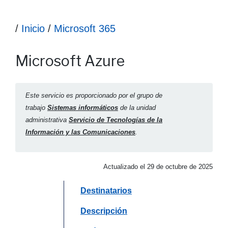
Ruta hasta la información
/
Inicio
/
Microsoft 365
Información Microsoft Azure
Microsoft Azure
Este servicio es proporcionado por el grupo de
trabajo
Sistemas informáticos
de la unidad
administrativa
Servicio de Tecnologías de la
Información y las Comunicaciones
.
Actualizado el
29 de octubre de 2025
Saltar a
Destinatarios
Saltar a
Descripción