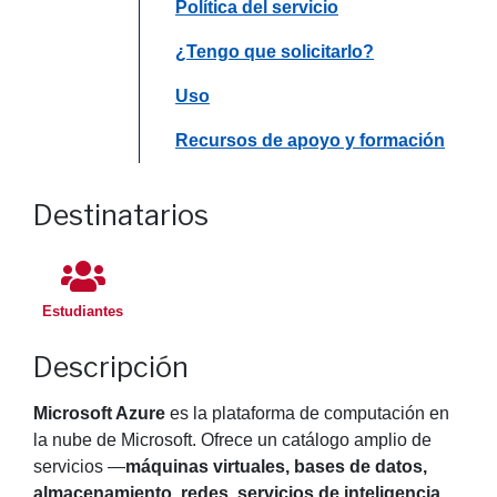
Saltar a
Política del servicio
Saltar a
¿Tengo que solicitarlo?
Saltar a
Uso
Saltar a
Recursos de apoyo y formación
Destinatarios
Estudiantes
Descripción
Microsoft Azure
es la plataforma de computación en
la nube de Microsoft. Ofrece un catálogo amplio de
servicios —
máquinas virtuales, bases de datos,
almacenamiento, redes, servicios de inteligencia