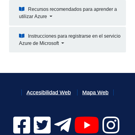
Recursos recomendados para aprender a
utilizar Azure
Instrucciones para registrarse en el servicio
Azure de Microsoft
Accesibilidad Web
Mapa Web
Facebook Digital UVa (se abrirá en una nueva v
Twitter Digital UVa (se abrirá en una n
Telegram Digital UVa (se abr
YouTube Digital 
Instagr