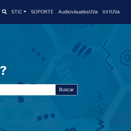
Buscador
STIC
SOPORTE
AudiovisualesUVa
VirtUVa
a?
Buscar