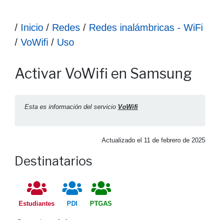
Ruta hasta la información
/
Inicio
/
Redes
/
Redes inalámbricas - WiFi
/
VoWifi
/
Uso
Información Activar VoWifi en Samsung
Activar VoWifi en Samsung
Esta es información del servicio
VoWifi
Actualizado el
11 de febrero de 2025
Destinatarios
Estudiantes
PDI
PTGAS