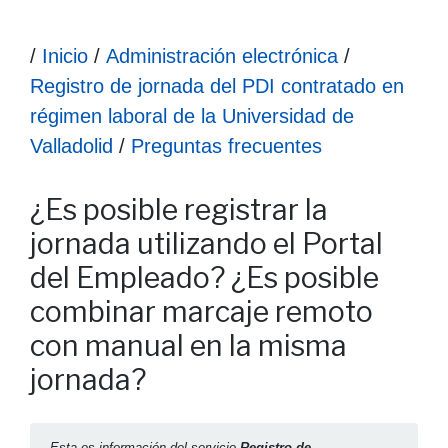
Ruta hasta la información
/
Inicio
/
Administración electrónica
/
Registro de jornada del PDI contratado en
régimen laboral de la Universidad de
Valladolid
/
Preguntas frecuentes
Información ¿Es posible registrar la jornada utilizando e
¿Es posible registrar la
jornada utilizando el Portal
del Empleado? ¿Es posible
combinar marcaje remoto
con manual en la misma
jornada?
Esta es información del servicio
Registro de