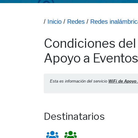
Ruta hasta la información
/
Inicio
/
Redes
/
Redes inalámbric
Información Condiciones del servicio WiFi
Condiciones del 
Apoyo a Evento
Esta es información del servicio
WiFi de Apoyo 
Destinatarios