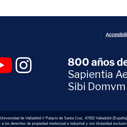
Accesibi
800 años de
 abrirá en una nueva ventana)
UVa (se abrirá en una nueva ventana)
am Digital UVa (se abrirá en una nueva ventana)
YouTube Digital UVa (se abrirá en una nueva ventana)
Instagram Digital UVa (se abrirá en una nueva 
Sapientia Ae
Sibi Domvm
Universidad de Valladolid // Palacio de Santa Cruz, 47002 Valladolid (España
 los derechos de propiedad intelectual e industrial y son titularidad exclusi