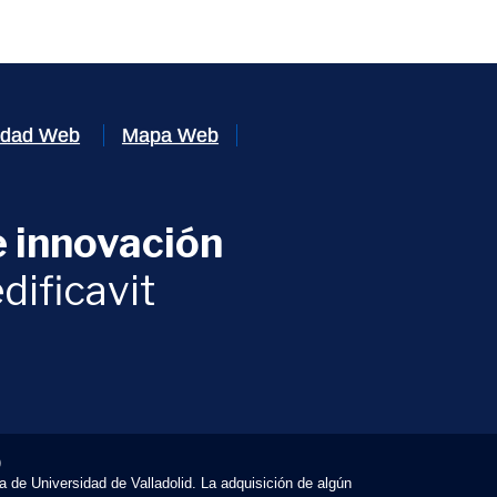
lidad Web
Mapa Web
 innovación
ventana)
dificavit
)
va de Universidad de Valladolid. La adquisición de algún