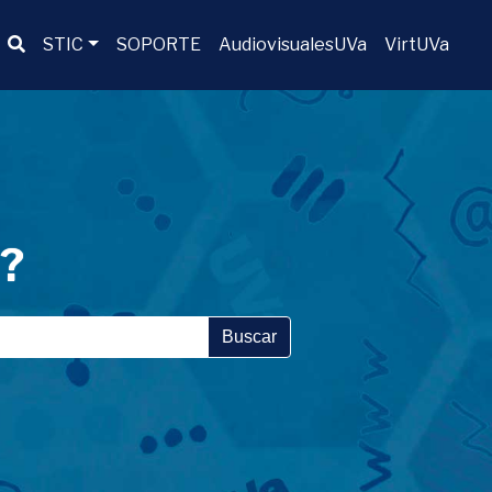
Buscador
STIC
SOPORTE
AudiovisualesUVa
VirtUVa
a?
Buscar