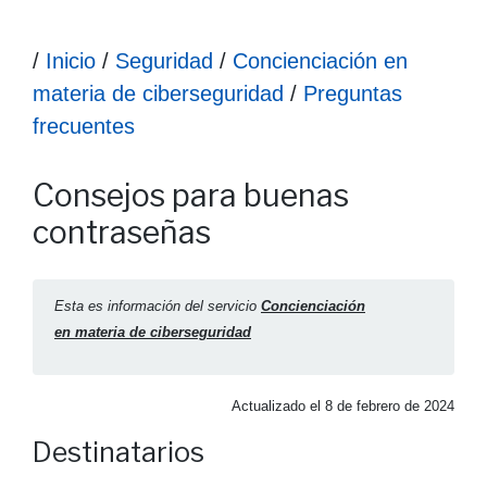
Ruta hasta la información
/
Inicio
/
Seguridad
/
Concienciación en
materia de ciberseguridad
/
Preguntas
frecuentes
Información Consejos para buenas contraseñas
Consejos para buenas
contraseñas
Esta es información del servicio
Concienciación
en materia de ciberseguridad
Actualizado el
8 de febrero de 2024
Destinatarios