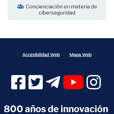
Concienciación en materia de
ciberseguridad
Accesibilidad Web
Mapa Web
Facebook Digital UVa (se abrirá en una nueva v
Twitter Digital UVa (se abrirá en una n
Telegram Digital UVa (se abr
YouTube Digital 
Instagr
800 años de innovación