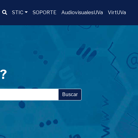
Buscador
STIC
SOPORTE
AudiovisualesUVa
VirtUVa
a?
Buscar