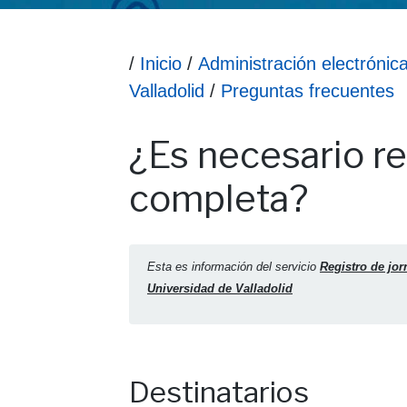
Ruta hasta la información
/
Inicio
/
Administración electrónic
Valladolid
/
Preguntas frecuentes
Información ¿Es necesario registrar la jor
¿Es necesario re
completa?
Esta es información del servicio
Registro de jor
Universidad de Valladolid
Destinatarios