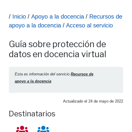
Ruta hasta la información
/
Inicio
/
Apoyo a la docencia
/
Recursos de
apoyo a la docencia
/
Acceso al servicio
Información Guía sobre protección de datos en docencia vir
Guía sobre protección de
datos en docencia virtual
Esta es información del servicio
Recursos de
apoyo a la docencia
Actualizado el
24 de mayo de 2022
Destinatarios