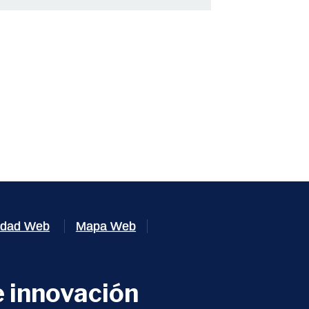
lidad Web
Mapa Web
 innovación
ventana)