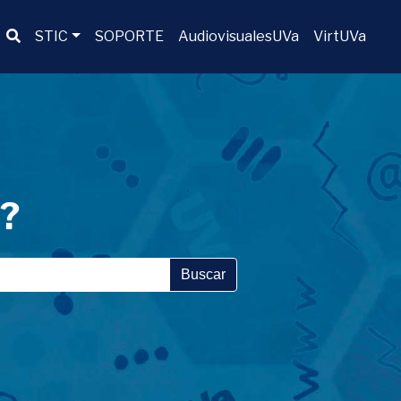
Buscador
STIC
SOPORTE
AudiovisualesUVa
VirtUVa
a?
Buscar