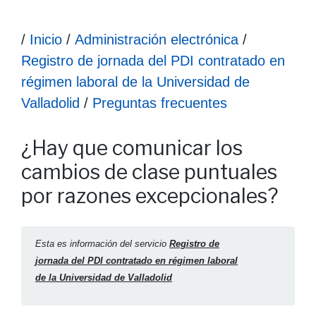
Ruta hasta la información
/
Inicio
/
Administración electrónica
/
Registro de jornada del PDI contratado en
régimen laboral de la Universidad de
Valladolid
/
Preguntas frecuentes
Información ¿Hay que comunicar los cambios de clase pun
¿Hay que comunicar los
cambios de clase puntuales
por razones excepcionales?
Esta es información del servicio
Registro de
jornada del PDI contratado en régimen laboral
de la Universidad de Valladolid