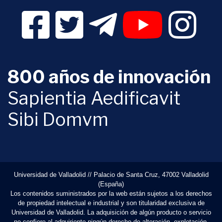
Facebook Digital UVa (se abrirá en una nueva v
Twitter Digital UVa (se abrirá en una n
Telegram Digital UVa (se abr
YouTube Digital 
Instagr
800 años de innovación
Sapientia Aedificavit
Sibi Domvm
Universidad de Valladolid // Palacio de Santa Cruz, 47002 Valladolid
(España)
Los contenidos suministrados por la web están sujetos a los derechos
de propiedad intelectual e industrial y son titularidad exclusiva de
Universidad de Valladolid. La adquisición de algún producto o servicio
no confiere al adquiriente ningún derecho de alteración, explotación,