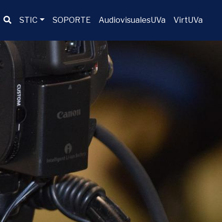
Buscador
STIC
SOPORTE
AudiovisualesUVa
VirtUVa