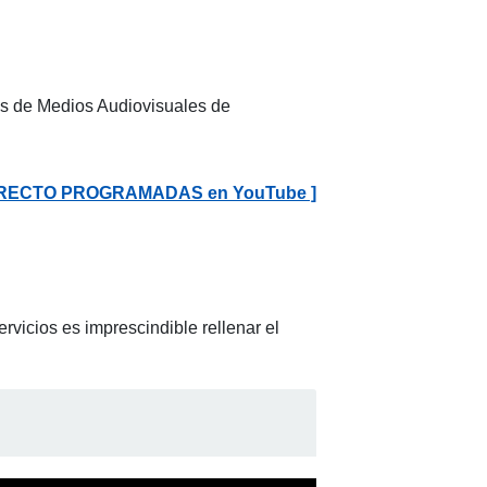
es de Medios Audiovisuales de
 DIRECTO PROGRAMADAS en YouTube ]
ervicios es imprescindible rellenar el
ón de trabajos a AudiovisualesUVa" se abrirá en una nueva venta