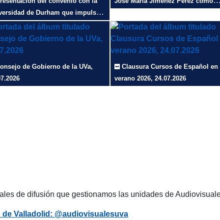
resentación del convenio con la
José María Jiménez Pérez como
versidad de Durham que impulsa
Decano de la Facultad de Enfermer
investigación sobre la Prehistoria
28.07.2026
valle de Arlanza liderada por la
, 30.07.2026
onsejo de Gobierno de la UVa,
Clausura Cursos de Español en
07.2026
verano 2026, 24.07.2026
nales de difusión que gestionamos las unidades de Audiovisua
 de Valladolid: @audiovisualesuva