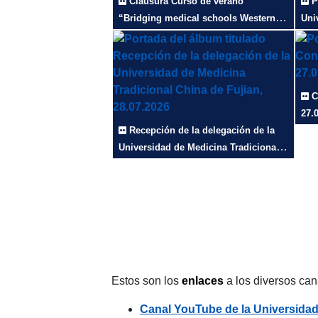
Clausura Curso de verano
P
“Bridging medical schools Western
Uni
clinical immersion in Spain for
la 
Traditional Chinese Medicine
del 
students”, 31.07.2026
UVa
C
27.
Recepción de la delegación de la
Universidad de Medicina Tradicional
China de Fujian, 28.07.2026
Estos son los
enlaces
a los diversos ca
Canal YouTube de la Universidad