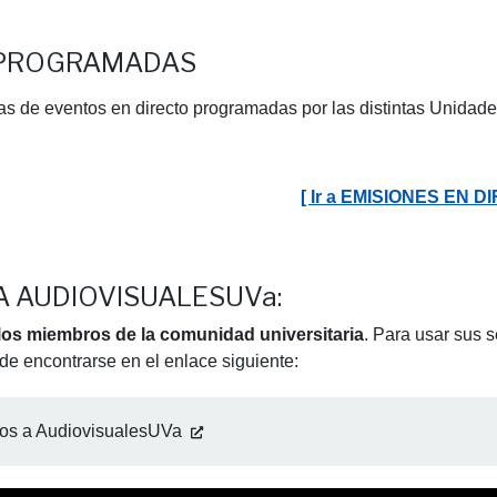
O PROGRAMADAS
as de eventos en directo programadas por las distintas Unidad
[ Ir a EMISIONES EN
A AUDIOVISUALESUVa:
los miembros de la comunidad universitaria
. Para usar sus s
de encontrarse en el enlace siguiente:
El formulario "Formulario de Petici
jos a AudiovisualesUVa