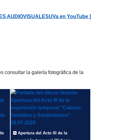
NES AUDIOVISUALESUVa en YouTube ]
consultar la galería fotográfica de la
de
Apertura del Acto III de la
Portada del álbum titulado Clausura Curso de verano “Bridging medical schools Western clinical immersion in Spain for Traditional Chinese Medicine students”, 31.07.2026. Descripción: en Flickr.