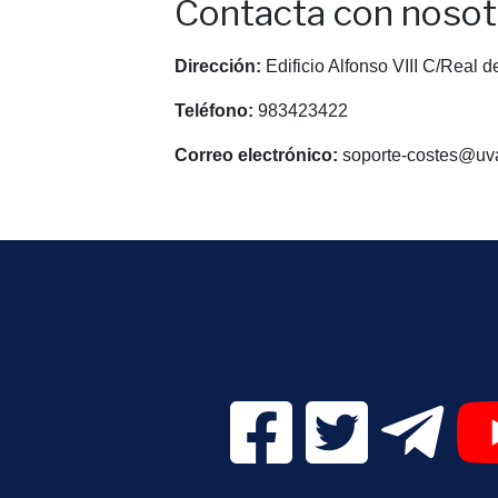
Contacta con nosot
Dirección:
Edificio Alfonso VIII C/Real 
Teléfono:
983423422
Correo electrónico:
soporte-costes@uv
Facebook Digital UVa (se
Twitter Digital 
Telegr