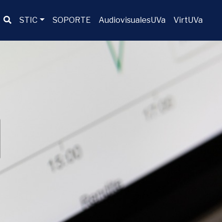
Buscador
STIC
SOPORTE
AudiovisualesUVa
VirtUVa