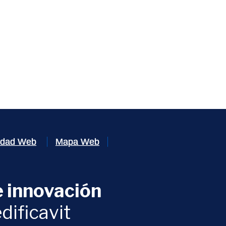
lidad Web
Mapa Web
 innovación
ventana)
dificavit