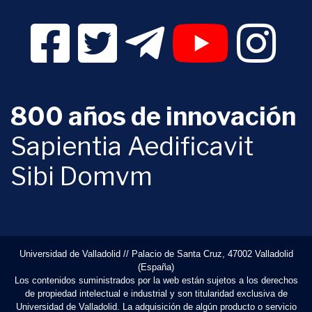
Facebook Digital UVa (se abrirá en una nueva v
Twitter Digital UVa (se abrirá en una n
Telegram Digital UVa (se abr
YouTube Digital 
Instagr
800 años de innovación
Sapientia Aedificavit
Sibi Domvm
Universidad de Valladolid // Palacio de Santa Cruz, 47002 Valladolid
(España)
Los contenidos suministrados por la web están sujetos a los derechos
de propiedad intelectual e industrial y son titularidad exclusiva de
Universidad de Valladolid. La adquisición de algún producto o servicio