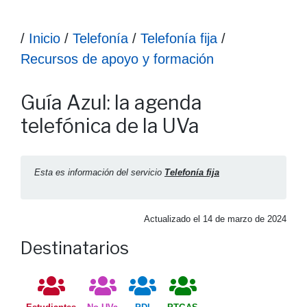
Ruta hasta la información
/
Inicio
/
Telefonía
/
Telefonía fija
/
Recursos de apoyo y formación
Información Guía Azul: la agenda telefónica de la UVa
Guía Azul: la agenda
telefónica de la UVa
Esta es información del servicio
Telefonía fija
Actualizado el
14 de marzo de 2024
Destinatarios