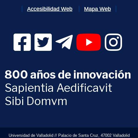
Accesibilidad Web
Mapa Web
Facebook Digital UVa (se abrirá en una nueva v
Twitter Digital UVa (se abrirá en una n
Telegram Digital UVa (se abr
YouTube Digital 
Instagr
800 años de innovación
Sapientia Aedificavit
Sibi Domvm
Universidad de Valladolid // Palacio de Santa Cruz, 47002 Valladolid