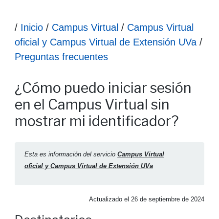
Ruta hasta la información
/
Inicio
/
Campus Virtual
/
Campus Virtual
oficial y Campus Virtual de Extensión UVa
/
Preguntas frecuentes
Información ¿Cómo puedo iniciar sesión en el Campus Virtu
¿Cómo puedo iniciar sesión
en el Campus Virtual sin
mostrar mi identificador?
Esta es información del servicio
Campus Virtual
oficial y Campus Virtual de Extensión UVa
Actualizado el
26 de septiembre de 2024