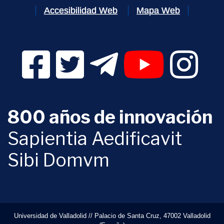
Accesibilidad Web
Mapa Web
Facebook Digital UVa (se abrirá en una nueva v
Twitter Digital UVa (se abrirá en una n
Telegram Digital UVa (se abr
YouTube Digital 
Instagr
800 años de innovación
Sapientia Aedificavit
Sibi Domvm
Universidad de Valladolid // Palacio de Santa Cruz, 47002 Valladolid