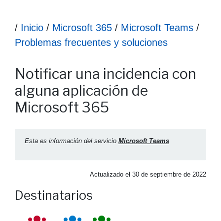
Ruta hasta la información
/
Inicio
/
Microsoft 365
/
Microsoft Teams
/
Problemas frecuentes y soluciones
Información Notificar una incidencia con alguna aplicación
Notificar una incidencia con
alguna aplicación de
Microsoft 365
Esta es información del servicio
Microsoft Teams
Actualizado el
30 de septiembre de 2022
Destinatarios