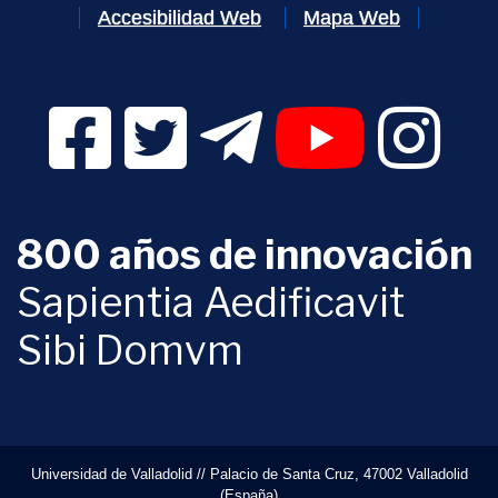
Accesibilidad Web
Mapa Web
Facebook Digital UVa (se abrirá en una nueva v
Twitter Digital UVa (se abrirá en una n
Telegram Digital UVa (se abr
YouTube Digital 
Instagr
800 años de innovación
Sapientia Aedificavit
Sibi Domvm
Universidad de Valladolid // Palacio de Santa Cruz, 47002 Valladolid
(España)