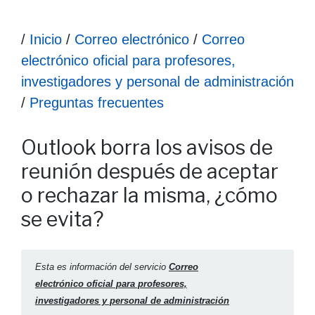
Ruta hasta la información
/
Inicio
/
Correo electrónico
/
Correo
electrónico oficial para profesores,
investigadores y personal de administración
/
Preguntas frecuentes
Información Outlook borra los avisos de reunión después d
Outlook borra los avisos de
reunión después de aceptar
o rechazar la misma, ¿cómo
se evita?
Esta es información del servicio
Correo
electrónico oficial para profesores,
investigadores y personal de administración