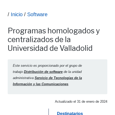
Ruta hasta la información
/
Inicio
/
Software
Información Programas homologados y centralizados de la 
Programas homologados y
centralizados de la
Universidad de Valladolid
Este servicio es proporcionado por el grupo de
trabajo
Distribución de software
de la unidad
administrativa
Servicio de Tecnologías de la
Información y las Comunicaciones
.
Actualizado el
31 de enero de 2024
Saltar a
Destinatarios