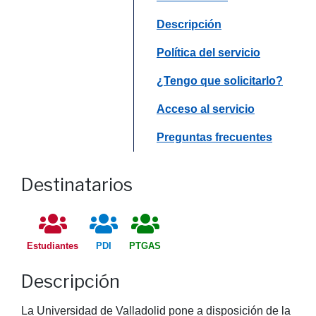
Saltar a
Descripción
Saltar a
Política del servicio
Saltar a
¿Tengo que solicitarlo?
Saltar a
Acceso al servicio
Saltar a
Preguntas frecuentes
Destinatarios
Estudiantes
PDI
PTGAS
Descripción
La Universidad de Valladolid pone a disposición de la