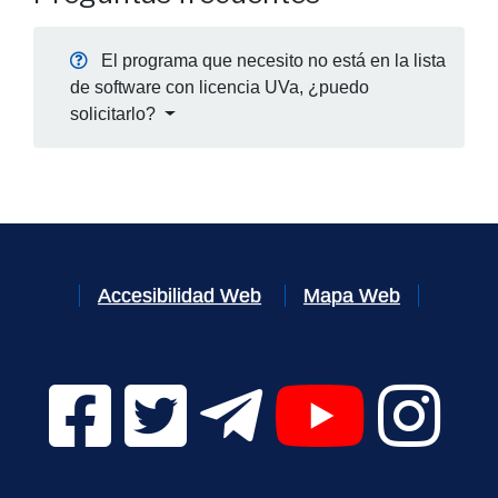
El programa que necesito no está en la lista
de software con licencia UVa, ¿puedo
solicitarlo?
Accesibilidad Web
Mapa Web
Facebook Digital UVa (se abrirá en una nueva v
Twitter Digital UVa (se abrirá en una n
Telegram Digital UVa (se abr
YouTube Digital 
Instagr