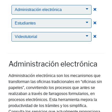
Clic para
Administración electrónica
Clic para
Estudiantes
Clic para
Videotutorial
Administración electrónica
Administración electrónica son los mecanismos que
transforman las oficinas tradicionales en “oficinas sin
papeles”, convirtiendo los procesos que antes se
realizaban a través de farragosos formularios, en
procesos electrónicos. Esta herramienta mejora la
productividad de los trámites y los simplifica.
Consulta los servicios que actualmente proporciona