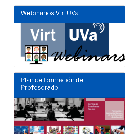
Webinarios VirtUVa
Clic para saber más
Plan de Formación del
Profesorado
Clic para saber más