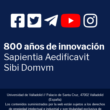
Facebook Digital UVa (se abrirá en una nueva v
Twitter Digital UVa (se abrirá en una n
Telegram Digital UVa (se abr
YouTube Digital 
Instagr
800 años de innovación
Sapientia Aedificavit
Sibi Domvm
Universidad de Valladolid // Palacio de Santa Cruz, 47002 Valladolid
(España)
Los contenidos suministrados por la web están sujetos a los derechos
de propiedad intelectual e industrial y son titularidad exclusiva de