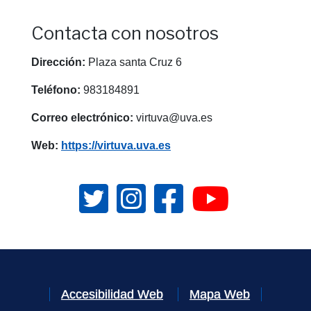
Contacta con nosotros
Dirección:
Plaza santa Cruz 6
Teléfono:
983184891
Correo electrónico:
virtuva@uva.es
Web:
https://virtuva.uva.es
Enlace a Twitter de Centro VirtUVa (s
Enlace a Instagram de Centro V
Enlace a Facebook de C
Enlace a YouTu
Accesibilidad Web
Mapa Web