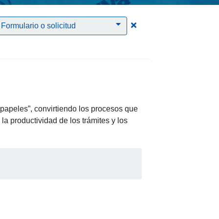
rrar el filtro No UVa
Clic para borrar el filtro
Formulario o solicitud
 papeles”, convirtiendo los procesos que
la productividad de los trámites y los