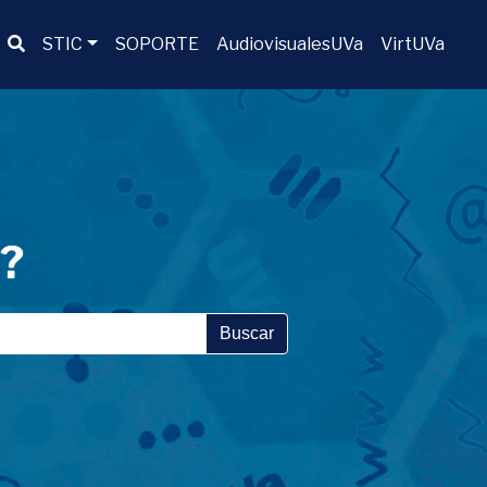
Buscador
STIC
SOPORTE
AudiovisualesUVa
VirtUVa
a?
Buscar