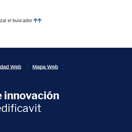
izar el buscador
lidad Web
Mapa Web
 innovación
ventana)
dificavit