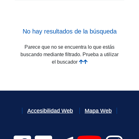
No hay resultados de la búsqueda
Parece que no se encuentra lo que estás
buscando mediante filtrado. Prueba a utilizar
el buscador
Accesibilidad Web
Mapa Web
Facebook Digital UVa (se abrirá en una nueva v
Twitter Digital UVa (se abrirá en una n
Telegram Digital UVa (se abr
YouTube Digital 
Instagr