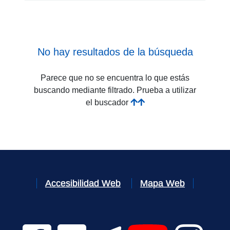
No hay resultados de la búsqueda
Parece que no se encuentra lo que estás
buscando mediante filtrado. Prueba a utilizar
el buscador
Accesibilidad Web
Mapa Web
Facebook Digital UVa (se abrirá en una nueva v
Twitter Digital UVa (se abrirá en una n
Telegram Digital UVa (se abr
YouTube Digital 
Instagr