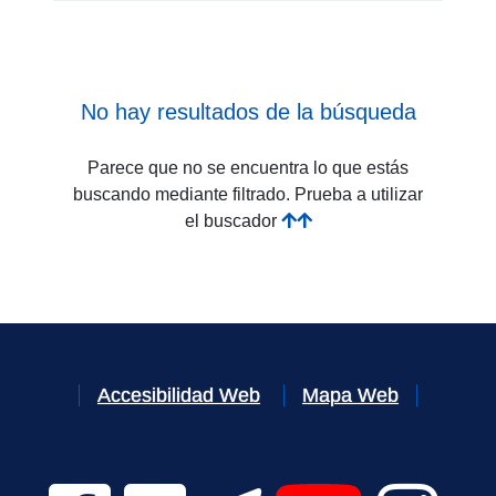
No hay resultados de la búsqueda
Parece que no se encuentra lo que estás
buscando mediante filtrado. Prueba a utilizar
el buscador
Accesibilidad Web
Mapa Web
Facebook Digital UVa (se abrirá en una nueva v
Twitter Digital UVa (se abrirá en una n
Telegram Digital UVa (se abr
YouTube Digital 
Instagr