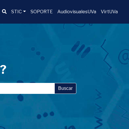
Buscador
STIC
SOPORTE
AudiovisualesUVa
VirtUVa
a?
Buscar