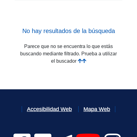
No hay resultados de la búsqueda
Parece que no se encuentra lo que estás
buscando mediante filtrado. Prueba a utilizar
el buscador
Accesibilidad Web
Mapa Web
Facebook Digital UVa (se abrirá en una nueva v
Twitter Digital UVa (se abrirá en una n
Telegram Digital UVa (se abr
YouTube Digital 
Instagr