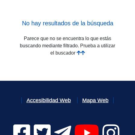
No hay resultados de la búsqueda
Parece que no se encuentra lo que estás
buscando mediante filtrado. Prueba a utilizar
el buscador
Accesibilidad Web
Mapa Web
Facebook Digital UVa (se abrirá en una nueva v
Twitter Digital UVa (se abrirá en una n
Telegram Digital UVa (se abr
YouTube Digital 
Instagr