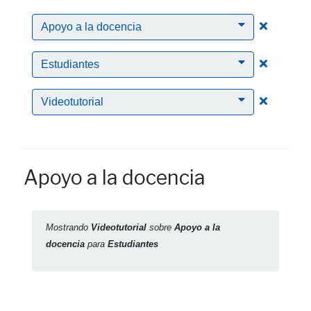
Clic para
Apoyo a la docencia
Clic para
Estudiantes
Clic para
Videotutorial
Apoyo a la docencia
Mostrando
Videotutorial
sobre
Apoyo a la
docencia
para
Estudiantes