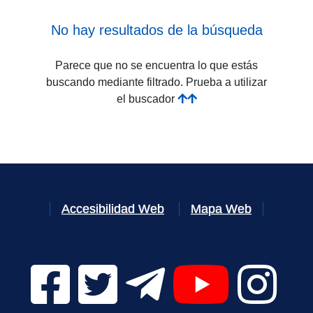
No hay resultados de la búsqueda
Parece que no se encuentra lo que estás
buscando mediante filtrado. Prueba a utilizar
el buscador
Accesibilidad Web
Mapa Web
Facebook Digital UVa (se abrirá en una nueva v
Twitter Digital UVa (se abrirá en una n
Telegram Digital UVa (se abr
YouTube Digital 
Instagr