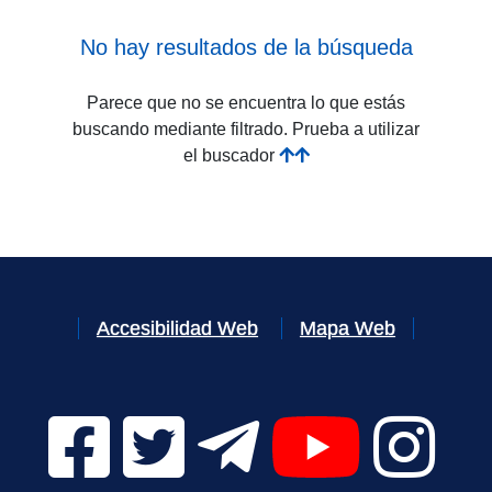
No hay resultados de la búsqueda
Parece que no se encuentra lo que estás
buscando mediante filtrado. Prueba a utilizar
el buscador
Accesibilidad Web
Mapa Web
Facebook Digital UVa (se abrirá en una nueva v
Twitter Digital UVa (se abrirá en una n
Telegram Digital UVa (se abr
YouTube Digital 
Instagr