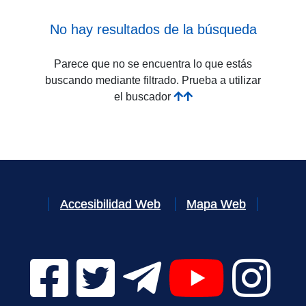
No hay resultados de la búsqueda
Parece que no se encuentra lo que estás
buscando mediante filtrado. Prueba a utilizar
el buscador
Accesibilidad Web
Mapa Web
Facebook Digital UVa (se abrirá en una nueva v
Twitter Digital UVa (se abrirá en una n
Telegram Digital UVa (se abr
YouTube Digital 
Instagr