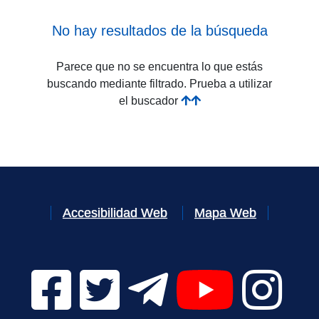
No hay resultados de la búsqueda
Parece que no se encuentra lo que estás
buscando mediante filtrado. Prueba a utilizar
el buscador
Accesibilidad Web
Mapa Web
Facebook Digital UVa (se abrirá en una nueva v
Twitter Digital UVa (se abrirá en una n
Telegram Digital UVa (se abr
YouTube Digital 
Instagr