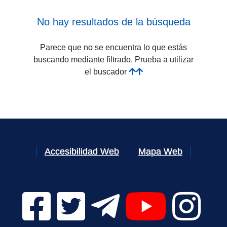
No hay resultados de la búsqueda
Parece que no se encuentra lo que estás
buscando mediante filtrado. Prueba a utilizar
el buscador
Accesibilidad Web
Mapa Web
Facebook Digital UVa (se abrirá en una nueva v
Twitter Digital UVa (se abrirá en una n
Telegram Digital UVa (se abr
YouTube Digital 
Instagr