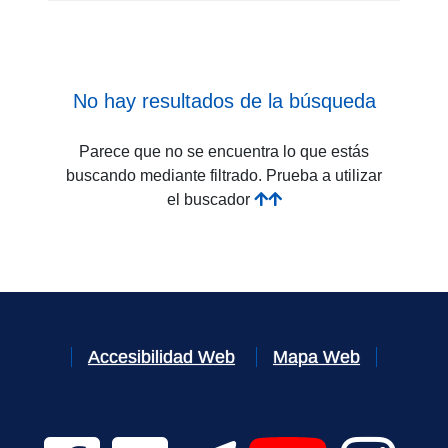
No hay resultados de la búsqueda
Parece que no se encuentra lo que estás
buscando mediante filtrado. Prueba a utilizar
el buscador
Accesibilidad Web
Mapa Web
Facebook Digital UVa (se abrirá en una nueva v
Twitter Digital UVa (se abrirá en una n
Telegram Digital UVa (se abr
YouTube Digital 
Instagr