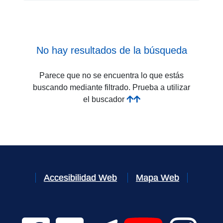
No hay resultados de la búsqueda
Parece que no se encuentra lo que estás
buscando mediante filtrado. Prueba a utilizar
el buscador
Accesibilidad Web
Mapa Web
Facebook Digital UVa (se abrirá en una nueva v
Twitter Digital UVa (se abrirá en una n
Telegram Digital UVa (se abr
YouTube Digital 
Instagr