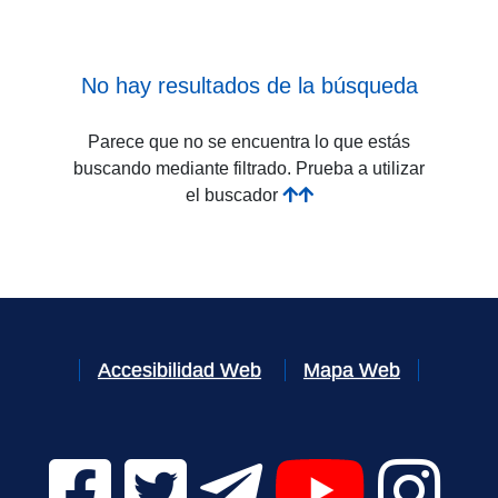
No hay resultados de la búsqueda
Parece que no se encuentra lo que estás
buscando mediante filtrado. Prueba a utilizar
el buscador
Accesibilidad Web
Mapa Web
Facebook Digital UVa (se abrirá en una nueva v
Twitter Digital UVa (se abrirá en una n
Telegram Digital UVa (se abr
YouTube Digital 
Instagr