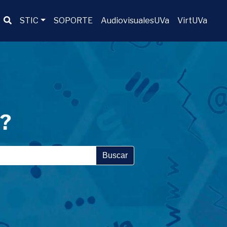
Buscador
STIC
SOPORTE
AudiovisualesUVa
VirtUVa
a?
Buscar