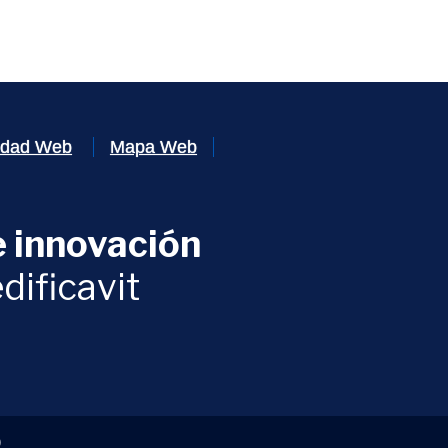
lidad Web
Mapa Web
 innovación
ventana)
dificavit
)