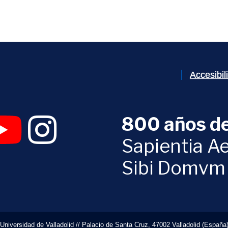
Accesibi
800 años de
 abrirá en una nueva ventana)
UVa (se abrirá en una nueva ventana)
am Digital UVa (se abrirá en una nueva ventana)
YouTube Digital UVa (se abrirá en una nueva ventana)
Instagram Digital UVa (se abrirá en una nueva 
Sapientia Ae
Sibi Domvm
Universidad de Valladolid // Palacio de Santa Cruz, 47002 Valladolid (España