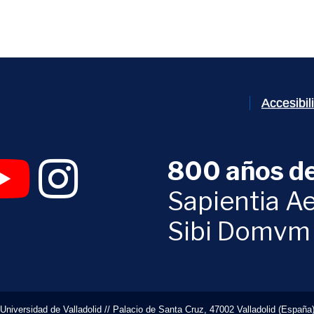
Accesibi
800 años de
 abrirá en una nueva ventana)
UVa (se abrirá en una nueva ventana)
am Digital UVa (se abrirá en una nueva ventana)
YouTube Digital UVa (se abrirá en una nueva ventana)
Instagram Digital UVa (se abrirá en una nueva 
Sapientia Ae
Sibi Domvm
Universidad de Valladolid // Palacio de Santa Cruz, 47002 Valladolid (España