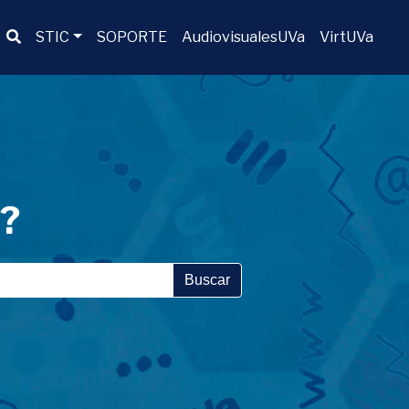
Buscador
STIC
SOPORTE
AudiovisualesUVa
VirtUVa
a?
Buscar