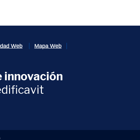
lidad Web
Mapa Web
 innovación
ventana)
dificavit
)