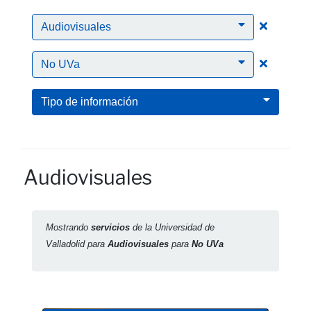
Clic para
Audiovisuales
Clic para
No UVa
Tipo de información
Audiovisuales
Mostrando
servicios
de la Universidad de
Valladolid para
Audiovisuales
para
No UVa