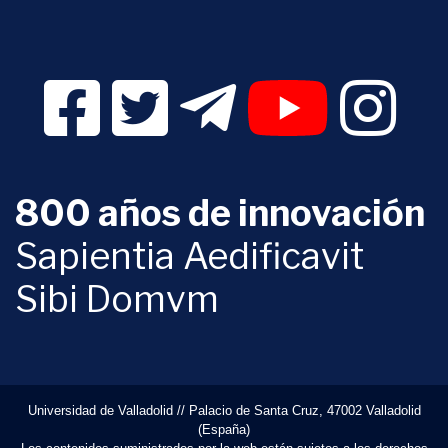
Facebook Digital UVa (se abrirá en una nueva v
Twitter Digital UVa (se abrirá en una n
Telegram Digital UVa (se abr
YouTube Digital 
Instagr
800 años de innovación
Sapientia Aedificavit
Sibi Domvm
Universidad de Valladolid // Palacio de Santa Cruz, 47002 Valladolid
(España)