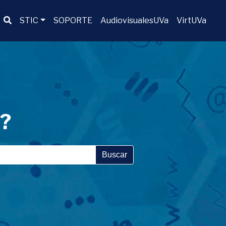
Buscador
STIC
SOPORTE
AudiovisualesUVa
VirtUVa
a?
Buscar