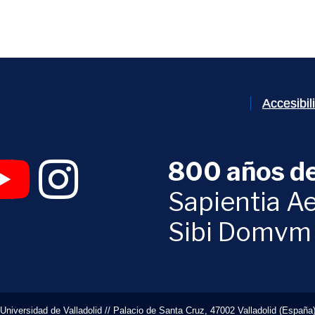
Accesibi
800 años de
 abrirá en una nueva ventana)
UVa (se abrirá en una nueva ventana)
am Digital UVa (se abrirá en una nueva ventana)
YouTube Digital UVa (se abrirá en una nueva ventana)
Instagram Digital UVa (se abrirá en una nueva 
Sapientia Ae
Sibi Domvm
Universidad de Valladolid // Palacio de Santa Cruz, 47002 Valladolid (España