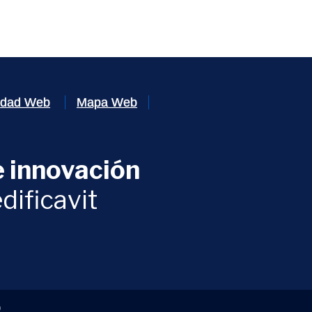
lidad Web
Mapa Web
 innovación
ventana)
dificavit
)