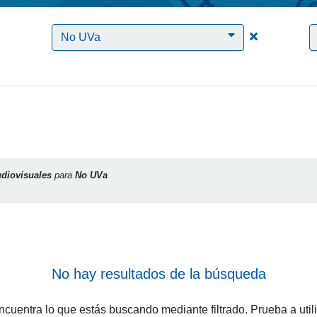
Clic para borrar el filtro Audiovisuales
Clic para bo
No UVa
diovisuales
para
No UVa
No hay resultados de la búsqueda
cuentra lo que estás buscando mediante filtrado. Prueba a util