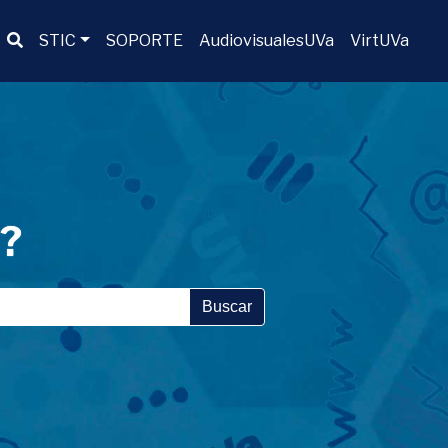
Buscador
STIC
SOPORTE
AudiovisualesUVa
VirtUVa
a?
Buscar