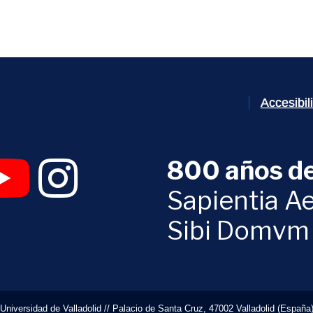
Accesibi
800 años de
 abrirá en una nueva ventana)
UVa (se abrirá en una nueva ventana)
am Digital UVa (se abrirá en una nueva ventana)
YouTube Digital UVa (se abrirá en una nueva ventana)
Instagram Digital UVa (se abrirá en una nueva 
Sapientia Ae
Sibi Domvm
Universidad de Valladolid // Palacio de Santa Cruz, 47002 Valladolid (España