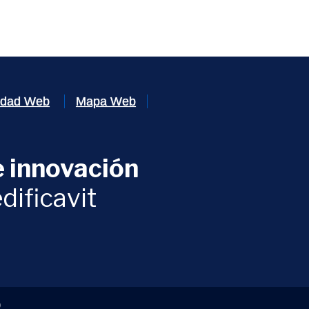
lidad Web
Mapa Web
 innovación
ventana)
dificavit
)