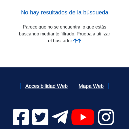
No hay resultados de la búsqueda
Parece que no se encuentra lo que estás
buscando mediante filtrado. Prueba a utilizar
el buscador
Accesibilidad Web
Mapa Web
Facebook Digital UVa (se abrirá en una nueva v
Twitter Digital UVa (se abrirá en una n
Telegram Digital UVa (se abr
YouTube Digital 
Instagr