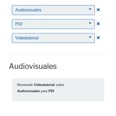
Clic para
Audiovisuales
Clic para
PDI
Clic para
Videotutorial
Audiovisuales
Mostrando
Videotutorial
sobre
Audiovisuales
para
PDI