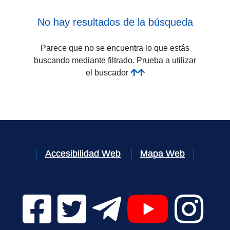
No hay resultados de la búsqueda
Parece que no se encuentra lo que estás
buscando mediante filtrado. Prueba a utilizar
el buscador
Accesibilidad Web
Mapa Web
Facebook Digital UVa (se abrirá en una nueva v
Twitter Digital UVa (se abrirá en una n
Telegram Digital UVa (se abr
YouTube Digital 
Instagr