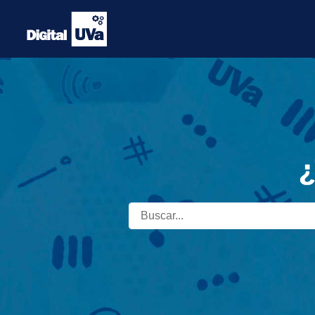
Saltar
al
contenido
¿