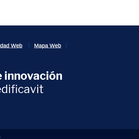
lidad Web
Mapa Web
 innovación
ventana)
dificavit
)