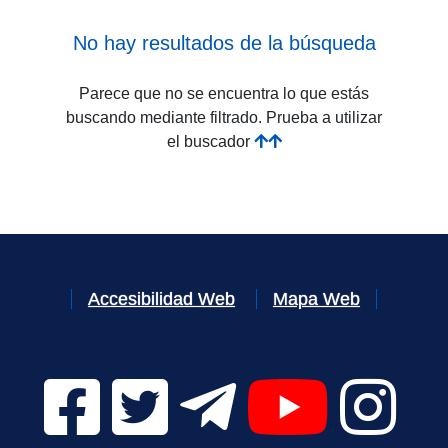
No hay resultados de la búsqueda
Parece que no se encuentra lo que estás
buscando mediante filtrado. Prueba a utilizar
el buscador
Accesibilidad Web
Mapa Web
Facebook Digital UVa (se abrirá en una nueva v
Twitter Digital UVa (se abrirá en una n
Telegram Digital UVa (se abr
YouTube Digital 
Instagr